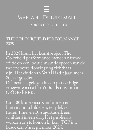
Mar
jan Dun
selman
portretschilder
THE COLOURFIELD PERFORMANCE
2025
In 2025 komt het kunstproject The
Colorfield performance met een nieuwe
editie op een locatie waar de sporen van de
tweede wereldoorlog nog zichtbaar
zijn. Het einde van WO II is dit jaar imers
80 jaar geleden.
De locatie is gelegen in een parkachtige
omgeving naast het Vrijheidsmuseum in
GROESBEEK.
Ca. 400 kunstenaars uit binnen en
buitenland schilderen, ter plekke,
tussen 1 mei en 10 augustus elk een
schilderij in één dag. Het publiek is
welkom om te komen kijken. TCP is te
bezoeken t/m september 2025.