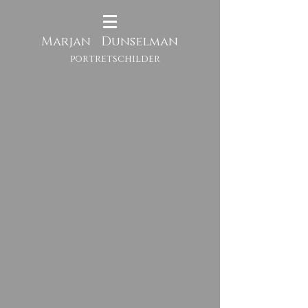
Mar
jan Dun
selman
portretschilder